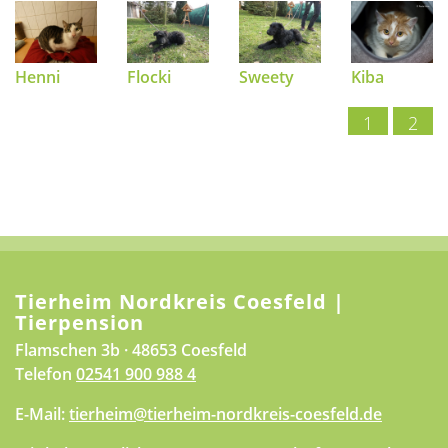
Henni
Flocki
Sweety
Kiba
1
2
Tierheim Nordkreis Coesfeld |
Tierpension
Flamschen 3b · 48653 Coesfeld
Telefon
02541 900 988 4
E-Mail:
tierheim@tierheim-nordkreis-coesfeld.de