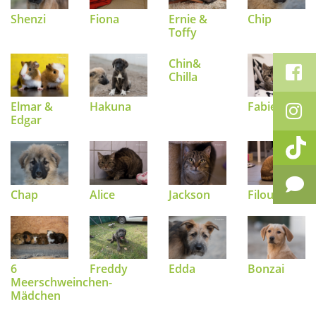
Shenzi
Fiona
Ernie &
Chip
Toffy
Chin&
Chilla
Elmar &
Hakuna
Fabienne
Edgar
Chap
Alice
Jackson
Filou
6
Freddy
Edda
Bonzai
Meerschweinchen-
Mädchen