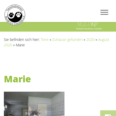
Previous
Next
Sie befinden sich hier:
Tiere
»
Zuhause gefunden
»
2020
»
August
2020
»
Marie
Marie