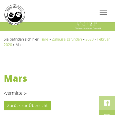
Previous
Next
Sie befinden sich hier:
Tiere
»
Zuhause gefunden
»
2020
»
Februar
2020
»
Mars
Mars
-vermittelt-
Zurück zur Übersicht