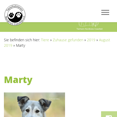
Previous
Next
Sie befinden sich hier:
Tiere
»
Zuhause gefunden
»
2019
»
August
2019
»
Marty
Marty