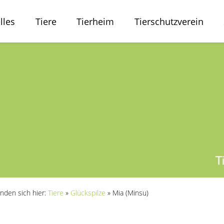
lles
Tiere
Tierheim
Tierschutzverein
inden sich hier:
Tiere
»
Glückspilze
»
Mia (Minsu)