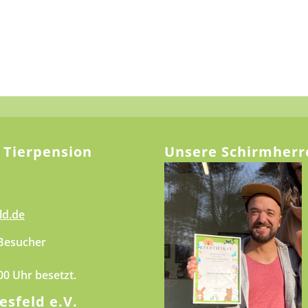
 Tierpension
Unsere Schirmherr
ld.de
 Besucher
.00 Uhr besetzt.
esfeld e.V.