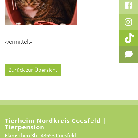
-vermittelt-
Zurück zur Übersicht
Tierheim Nordkreis Coesfeld |
Tierpension
Flamschen 3b · 48653 Coesfeld