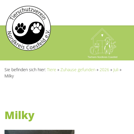
Sie befinden sich hier:
Tiere
»
Zuhause gefunden
»
2026
»
Juli
»
Milky
Milky