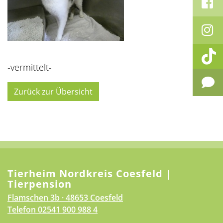
-vermittelt-
Zurück zur Übersicht
Tierheim Nordkreis Coesfeld |
Tierpension
Flamschen 3b · 48653 Coesfeld
Telefon
02541 900 988 4