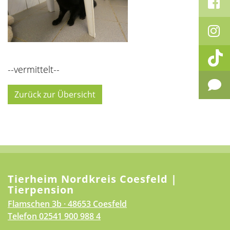
--vermittelt--
Zurück zur Übersicht
Tierheim Nordkreis Coesfeld |
Tierpension
Flamschen 3b · 48653 Coesfeld
Telefon
02541 900 988 4