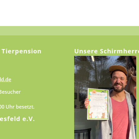
 Tierpension
Unsere Schirmherr
ld.de
 Besucher
.00 Uhr besetzt.
esfeld e.V.