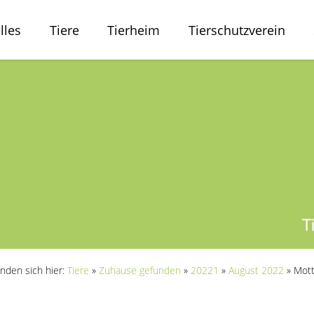
lles
Tiere
Tierheim
Tierschutzverein
inden sich hier:
Tiere
»
Zuhause gefunden
»
20221
»
August 2022
»
Mot