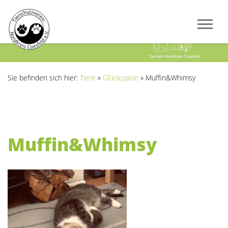
Previous
Next
Sie befinden sich hier:
Tiere
»
Glückspilze
»
Muffin&Whimsy
Muffin&Whimsy