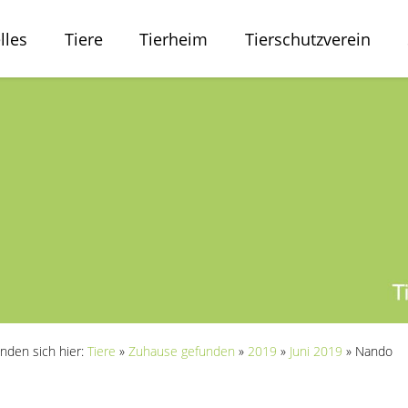
lles
Tiere
Tierheim
Tierschutzverein
inden sich hier:
Tiere
»
Zuhause gefunden
»
2019
»
Juni 2019
»
Nando