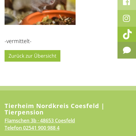
-vermittelt-
Zurück zur Übersicht
Tierheim Nordkreis Coesfeld |
Tierpension
Flamschen 3b · 48653 Coesfeld
Telefon
02541 900 988 4