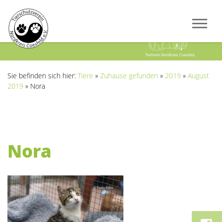
Previous
Next
Sie befinden sich hier:
Tiere
»
Zuhause gefunden
»
2019
»
August
2019
»
Nora
Nora