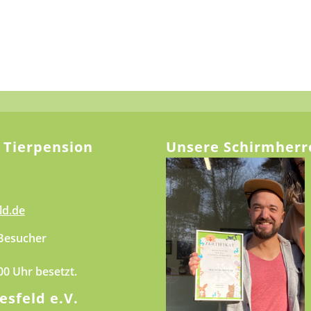
 Tierpension
Unsere Schirmherr
ld.de
 Besucher
.00 Uhr besetzt.
esfeld e.V.