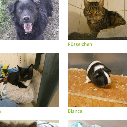
Rüsselchen
e
Bianca