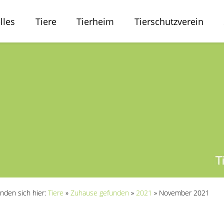
lles
Tiere
Tierheim
Tierschutzverein
inden sich hier:
Tiere
»
Zuhause gefunden
»
2021
»
November 2021