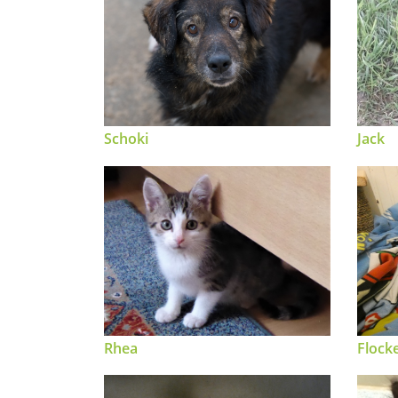
Schoki
Jack
Flock
Rhea