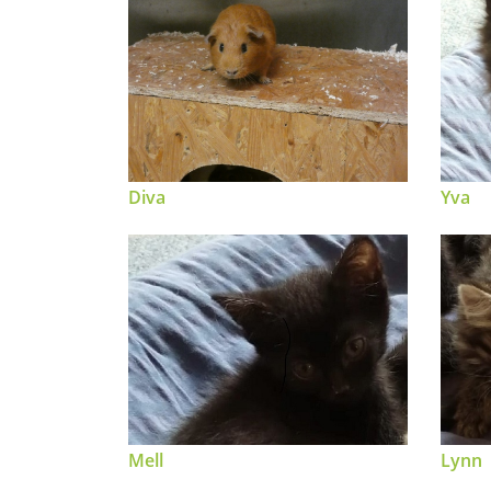
Diva
Yva
Lynn
Mell