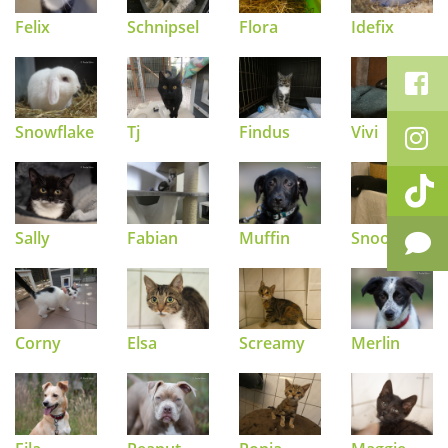
Felix
Schnipsel
Flora
Idefix
Snowflake
Tj
Findus
Vivi
Sally
Fabian
Muffin
Snooky
Corny
Elsa
Screamy
Merlin