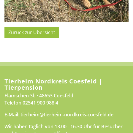
Zurück zur Übersicht
Tierheim Nordkreis Coesfeld |
Tierpension
Flamschen 3b · 48653 Coesfeld
Telefon
02541 900 988 4
E-Mail:
tierheim@tierheim-nordkreis-coesfeld.de
Wir haben täglich von 13.00 - 16.30 Uhr für Besucher