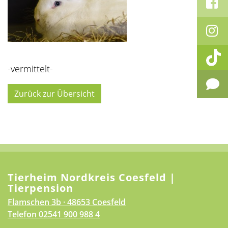
-vermittelt-
Zurück zur Übersicht
Tierheim Nordkreis Coesfeld |
Tierpension
Flamschen 3b · 48653 Coesfeld
Telefon
02541 900 988 4