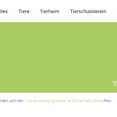
lles
Tiere
Tierheim
Tierschutzverein
inden sich hier:
Tiere
»
Zuhause gefunden
»
2019
»
März 2019
»
Pino