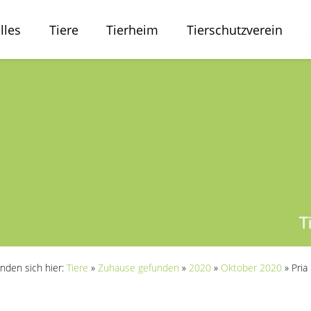
lles
Tiere
Tierheim
Tierschutzverein
inden sich hier:
Tiere
»
Zuhause gefunden
»
2020
»
Oktober 2020
»
Pria