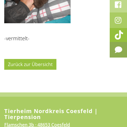
-vermittelt-
Zurück zur Übersicht
Tierheim Nordkreis Coesfeld |
Tierpension
Flamschen 3b · 48653 Coesfeld