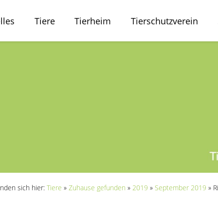
lles
Tiere
Tierheim
Tierschutzverein
inden sich hier:
Tiere
»
Zuhause gefunden
»
2019
»
September 2019
»
R