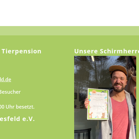
 Tierpension
Unsere Schirmherr
ld.de
 Besucher
.00 Uhr besetzt.
esfeld e.V.