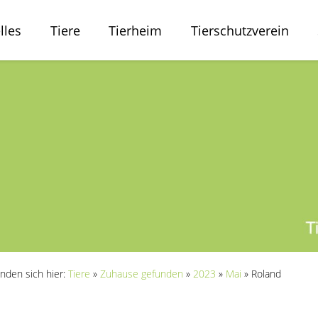
lles
Tiere
Tierheim
Tierschutzverein
inden sich hier:
Tiere
»
Zuhause gefunden
»
2023
»
Mai
»
Roland