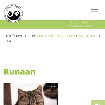
Previous
Next
Sie befinden sich hier:
Tiere
»
Zuhause gefunden
»
2023
»
Januar
»
Runaan
Runaan