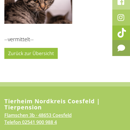
--vermittelt--
Zurück zur Übersicht
Tierheim Nordkreis Coesfeld |
Tierpension
Flamschen 3b · 48653 Coesfeld
Telefon
02541 900 988 4