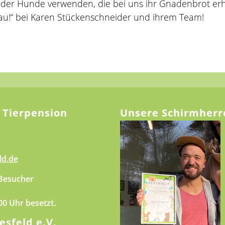
g der Hunde verwenden, die bei uns ihr Gnadenbrot e
iau!“ bei Karen Stückenschneider und ihrem Team!
 Tierpension
Unsere Schirmherr
ld.de
 Besucher
.00 Uhr besetzt.
esfeld e.V.