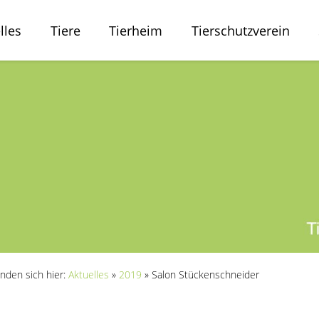
lles
Tiere
Tierheim
Tierschutzverein
inden sich hier:
Aktuelles
»
2019
»
Salon Stückenschneider