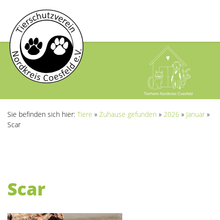
Sie befinden sich hier:
Tiere
»
Zuhause gefunden
»
2026
»
Januar
»
Scar
Scar