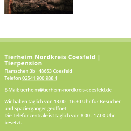
Tierheim Nordkreis Coesfeld |
Tierpension
Flamschen 3b · 48653 Coesfeld
Telefon
02541 900 988 4
E-Mail:
tierheim@tierheim-nordkreis-coesfeld.de
Wir haben täglich von 13.00 - 16.30 Uhr für Besucher
und Spaziergänger geöffnet.
Die Telefonzentrale ist täglich von 8.00 - 17.00 Uhr
besetzt.