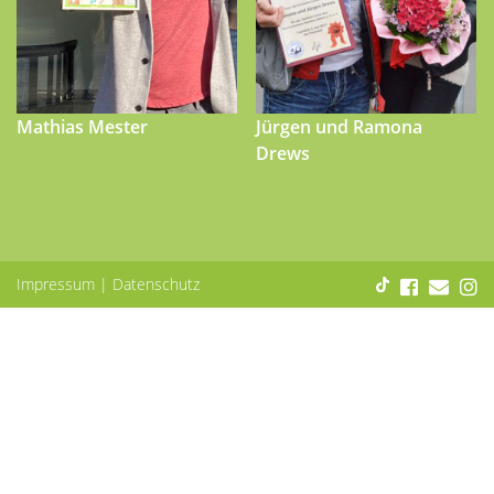
Mathias Mester
Jürgen und Ramona
Drews
Impressum
|
Datenschutz