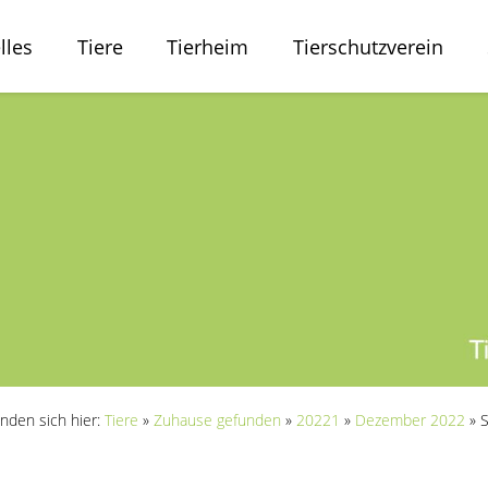
lles
Tiere
Tierheim
Tierschutzverein
inden sich hier:
Tiere
»
Zuhause gefunden
»
20221
»
Dezember 2022
»