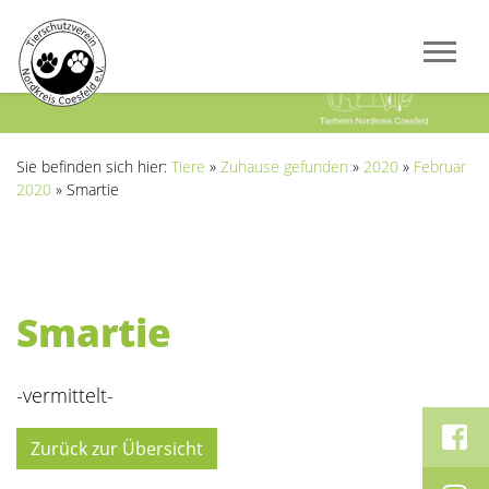
Previous
Next
Sie befinden sich hier:
Tiere
»
Zuhause gefunden
»
2020
»
Februar
2020
»
Smartie
Smartie
-vermittelt-
Zurück zur Übersicht