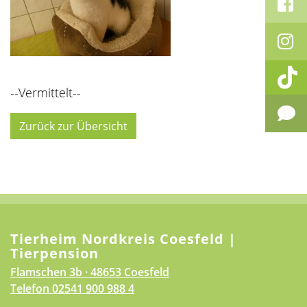
--Vermittelt--
Zurück zur Übersicht
Tierheim Nordkreis Coesfeld |
Tierpension
Flamschen 3b · 48653 Coesfeld
Telefon
02541 900 988 4