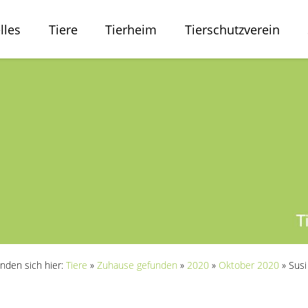
lles
Tiere
Tierheim
Tierschutzverein
inden sich hier:
Tiere
»
Zuhause gefunden
»
2020
»
Oktober 2020
»
Susi