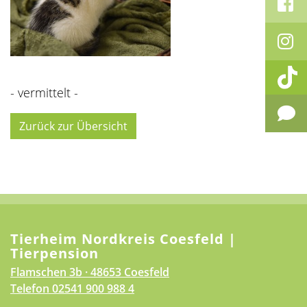
- vermittelt -
Zurück zur Übersicht
Tierheim Nordkreis Coesfeld |
Tierpension
Flamschen 3b · 48653 Coesfeld
Telefon
02541 900 988 4