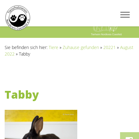
Previous
Next
Sie befinden sich hier:
Tiere
»
Zuhause gefunden
»
20221
»
August
2022
»
Tabby
Tabby