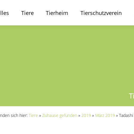
lles
Tiere
Tierheim
Tierschutzverein
inden sich hier:
Tiere
»
Zuhause gefunden
»
2019
»
März 2019
»
Tadashi