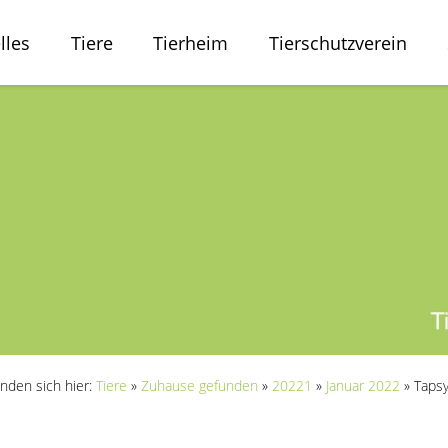
lles
Tiere
Tierheim
Tierschutzverein
inden sich hier:
Tiere
»
Zuhause gefunden
»
20221
»
Januar 2022
»
Taps