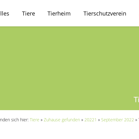
lles
Tiere
Tierheim
Tierschutzverein
inden sich hier:
Tiere
»
Zuhause gefunden
»
20221
»
September 2022
»