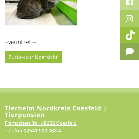
--vermittelt--
Zurück zur Übersicht
Tierheim Nordkreis Coesfeld |
Tierpension
Flamschen 3b · 48653 Coesfeld
Telefon
02541 900 988 4