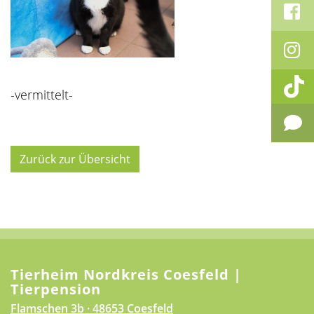
-vermittelt-
Zurück zur Übersicht
Tierheim Nordkreis Coesfeld |
Tierpension
Flamschen 3b · 48653 Coesfeld