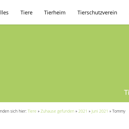
lles
Tiere
Tierheim
Tierschutzverein
inden sich hier:
Tiere
»
Zuhause gefunden
»
2021
»
Juni 2021
»
Tommy