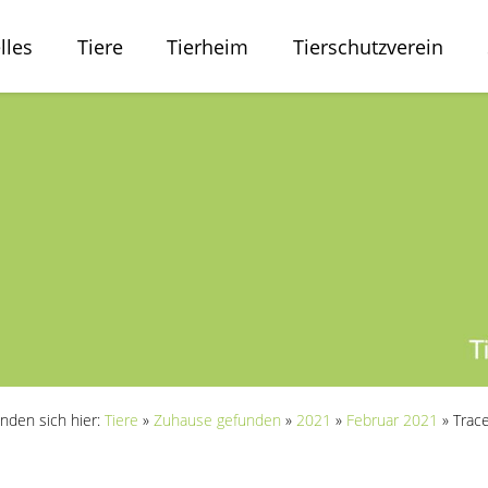
lles
Tiere
Tierheim
Tierschutzverein
inden sich hier:
Tiere
»
Zuhause gefunden
»
2021
»
Februar 2021
»
Trac