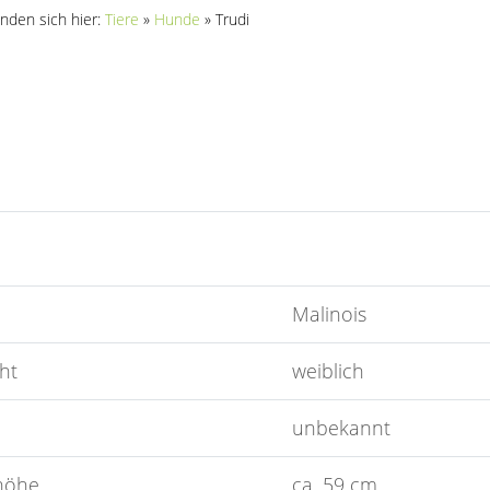
inden sich hier:
Tiere
»
Hunde
»
Trudi
Malinois
ht
weiblich
unbekannt
höhe
ca. 59 cm