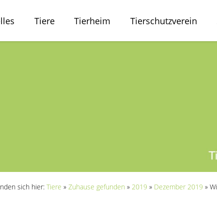
lles
Tiere
Tierheim
Tierschutzverein
inden sich hier:
Tiere
»
Zuhause gefunden
»
2019
»
Dezember 2019
»
Wi