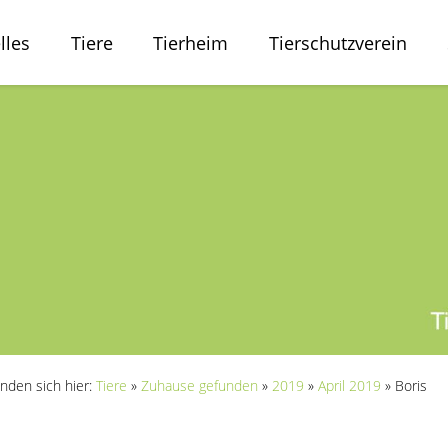
lles
Tiere
Tierheim
Tierschutzverein
inden sich hier:
Tiere
»
Zuhause gefunden
»
2019
»
April 2019
»
Boris