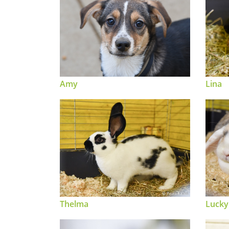
Amy
Lina
Thelma
Lucky