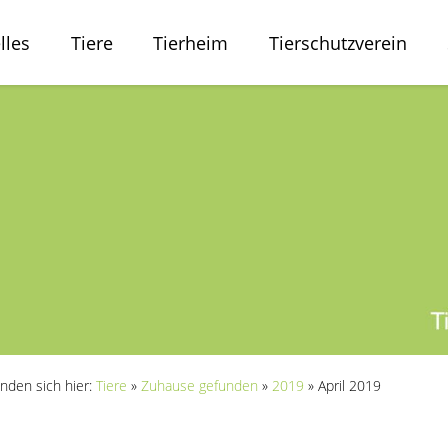
lles
Tiere
Tierheim
Tierschutzverein
inden sich hier:
Tiere
»
Zuhause gefunden
»
2019
»
April 2019