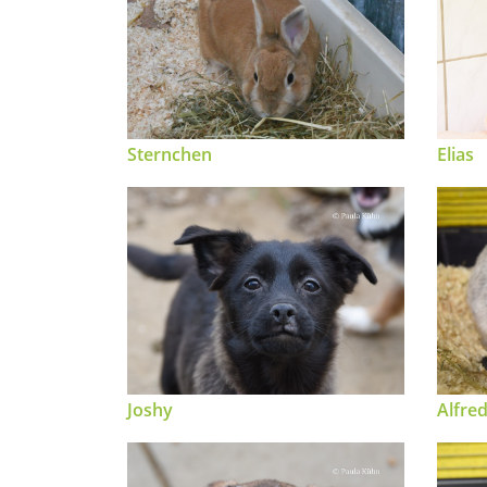
Sternchen
Elias
Joshy
Alfre