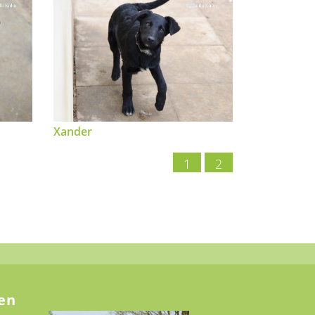
Xander
1
2
en