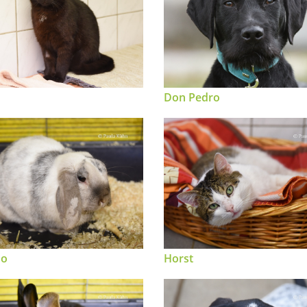
Don Pedro
do
Horst