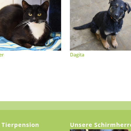
er
Dagita
 Tierpension
Unsere Schirmherr