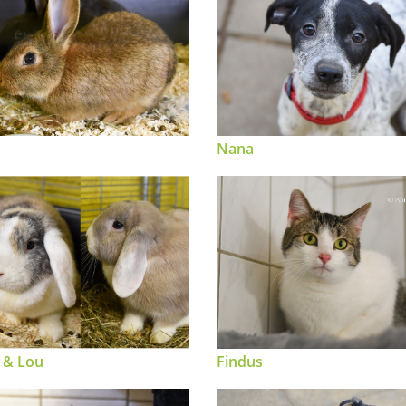
Nana
 & Lou
Findus