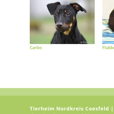
Carlos
Flubb
Tierheim Nordkreis Coesfeld |