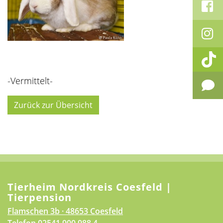
-Vermittelt-
Zurück zur Übersicht
Tierheim Nordkreis Coesfeld |
Tierpension
Flamschen 3b · 48653 Coesfeld