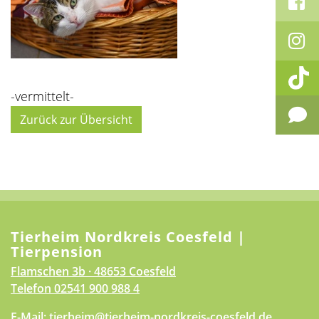
-vermittelt-
Zurück zur Übersicht
Tierheim Nordkreis Coesfeld |
Tierpension
Flamschen 3b · 48653 Coesfeld
Telefon
02541 900 988 4
E-Mail:
tierheim@tierheim-nordkreis-coesfeld.de