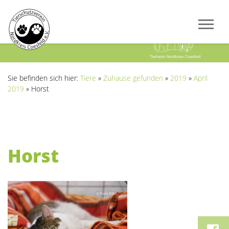
Previous
Next
Sie befinden sich hier:
Tiere
»
Zuhause gefunden
»
2019
»
April
2019
»
Horst
Horst