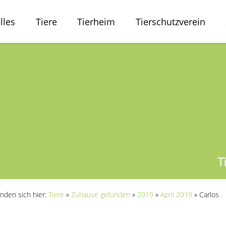
lles
Tiere
Tierheim
Tierschutzverein
inden sich hier:
Tiere
»
Zuhause gefunden
»
2019
»
April 2019
»
Carlos