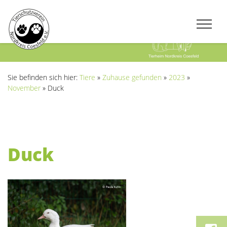
Previous
Next
Sie befinden sich hier:
Tiere
»
Zuhause gefunden
»
2023
»
November
»
Duck
Duck