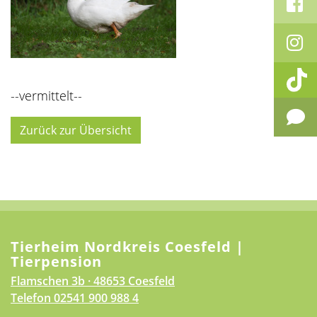
--vermittelt--
Zurück zur Übersicht
Tierheim Nordkreis Coesfeld |
Tierpension
Flamschen 3b · 48653 Coesfeld
Telefon
02541 900 988 4