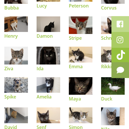
Lucy
Peterson
Bubba
Corvus
Henry
Damon
Stripe
Schnitzel
Emma
Rikki
Ziva
Ida
Spike
Amelia
Maya
Duck
David
Senf
Simon